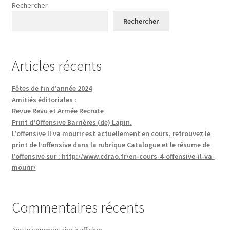
Rechercher
Rechercher
Articles récents
Fêtes de fin d’année 2024
Amitiés éditoriales :
Revue Revu et Armée Recrute
Print d’Offensive Barrières (de) Lapin.
L’offensive Il va mourir est actuellement en cours, retrouvez le
print de l’offensive dans la rubrique Catalogue et le résume de
l’offensive sur : http://www.cdrao.fr/en-cours-4-offensive-il-va-
mourir/
Commentaires récents
Aucun commentaire à afficher.