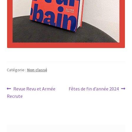
Catégorie :
Non classé
Navigation
Article
Article
Revue Revu et Armée
Fêtes de fin d’année 2024
précédent :
suivant :
Recrute
de
l’article