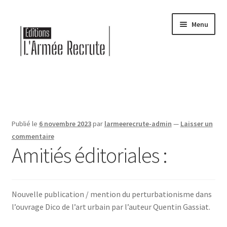
Aller
Aller
Menu
à
au
la
contenu
navigation
Accueil
À propos
Publié le
6 novembre 2023
par
larmeerecrute-admin
—
Laisser un
Agenda
commentaire
Amitiés éditoriales :
Catalogue
CGU
Nouvelle publication / mention du perturbationisme dans
l’ouvrage Dico de l’art urbain par l’auteur Quentin Gassiat.
CGV